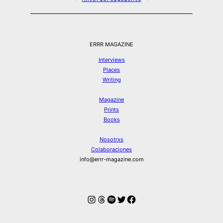
ERRR MAGAZINE
Interviews
Places
Writing
Magazine
Prints
Books
Nosotrxs
Colaboraciones
info@errr-magazine.com
Instagram
Hilos
Spotify
Twitter
Facebook