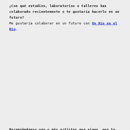
¿Con qué estudios, laboratorios o talleres has
colaborado recientemente o te gustaría hacerlo en un
futuro?
Me gustaría colaborar en un futuro con
Un Río en el
Río
.
Recomiéndanos uno o más artistas que sigas, que te