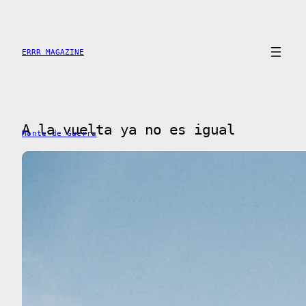
Saltar
al
contenido
ERRR MAGAZINE
A la vuelta ya no es igual
Monte de Guerra