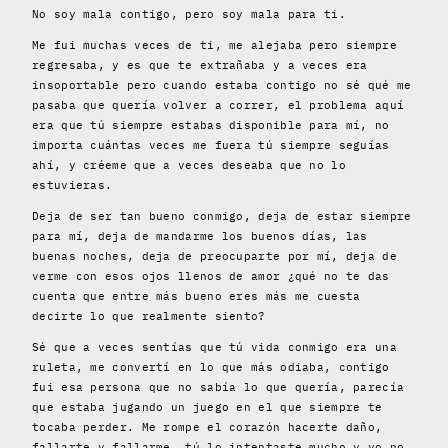
No soy mala contigo, pero soy mala para ti.
Me fui muchas veces de ti, me alejaba pero siempre
regresaba, y es que te extrañaba y a veces era
insoportable pero cuando estaba contigo no sé qué me
pasaba que quería volver a correr, el problema aquí
era que tú siempre estabas disponible para mí, no
importa cuántas veces me fuera tú siempre seguías
ahí, y créeme que a veces deseaba que no lo
estuvieras.
Deja de ser tan bueno conmigo, deja de estar siempre
para mí, deja de mandarme los buenos días, las
buenas noches, deja de preocuparte por mí, deja de
verme con esos ojos llenos de amor ¿qué no te das
cuenta que entre más bueno eres más me cuesta
decirte lo que realmente siento?
Sé que a veces sentías que tú vida conmigo era una
ruleta, me convertí en lo que más odiaba, contigo
fui esa persona que no sabía lo que quería, parecía
que estaba jugando un juego en el que siempre te
tocaba perder. Me rompe el corazón hacerte daño,
fallarte y fallarme, tú lo intentaste mucho y yo no