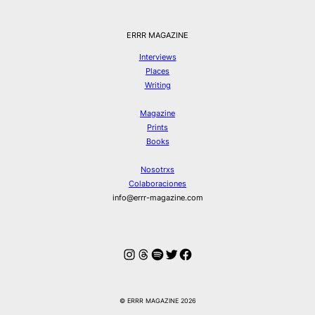
ERRR MAGAZINE
Interviews
Places
Writing
Magazine
Prints
Books
Nosotrxs
Colaboraciones
info@errr-magazine.com
Instagram
Hilos
Spotify
Twitter
Facebook
© ERRR MAGAZINE 2026