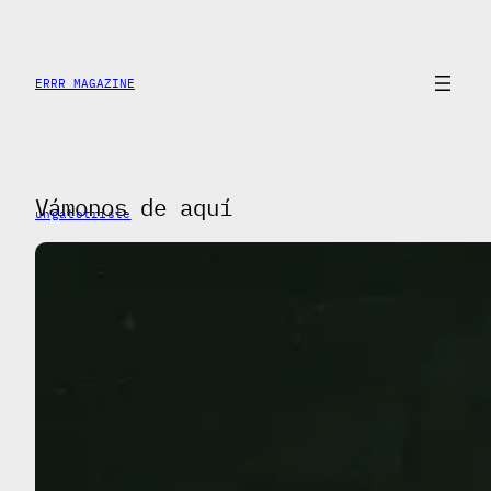
Saltar
al
contenido
ERRR MAGAZINE
Vámonos de aquí
ungatotriste