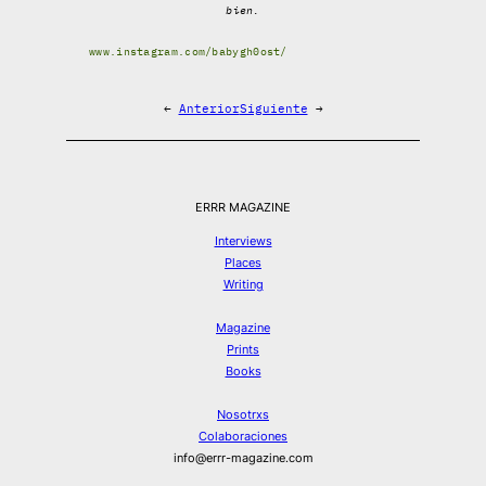
bien.
www.instagram.com/babygh0ost/
←
Anterior
Siguiente
→
ERRR MAGAZINE
Interviews
Places
Writing
Magazine
Prints
Books
Nosotrxs
Colaboraciones
info@errr-magazine.com