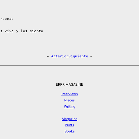
ersonas
os vivo y los siento
←
Anterior
Siguiente
→
ERRR MAGAZINE
Interviews
Places
Writing
Magazine
Prints
Books