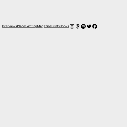
Instagram
Hilos
Spotify
Twitter
Facebook
Interviews
Places
Writing
Magazine
Prints
Books