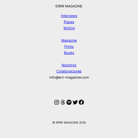
ERRR MAGAZINE
Interviews
Places
Writing
Magazine
Prints
Books
Nosotrxs
Colaboraciones
info@errr-magazine.com
Instagram
Hilos
Spotify
Twitter
Facebook
© ERRR MAGAZINE 2026