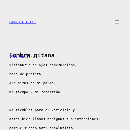
Saltar
al
contenido
ERRR MAGAZINE
Sombra gitana
Iris Mullard
Visionaria de ojos esmeraldinos,
boca de profeta,
que miras en mi palma,
mi tiempo y mi recorrido.
No tiemblas para el vaticinio y
antes bien llamas benignas tus intenciones,
porque siendo anti absolutista,