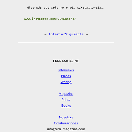
Algo más que solo yo y mis circunstancias.
www.instagram.com/yuvianahe/
←
Anterior
Siguiente
→
ERRR MAGAZINE
Interviews
Places
Writing
Magazine
Prints
Books
Nosotrxs
Colaboraciones
info@errr-magazine.com