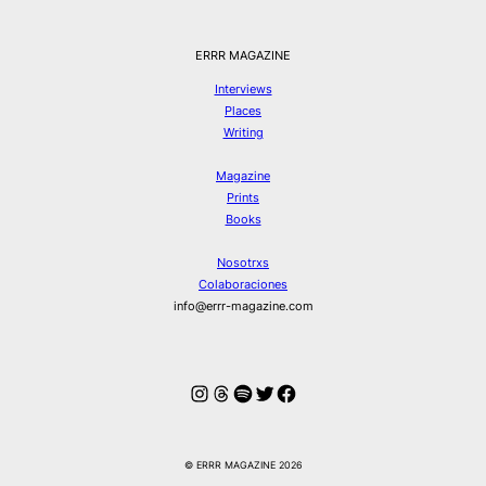
ERRR MAGAZINE
Interviews
Places
Writing
Magazine
Prints
Books
Nosotrxs
Colaboraciones
info@errr-magazine.com
Instagram
Hilos
Spotify
Twitter
Facebook
© ERRR MAGAZINE 2026