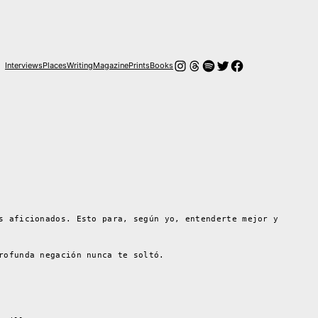
Instagram
Hilos
Spotify
Twitter
Facebook
Interviews
Places
Writing
Magazine
Prints
Books
s aficionados. Esto para, según yo, entenderte mejor y
rofunda negación nunca te soltó.