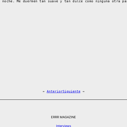
e noche. Me duermen tan suave y tan dulce como ninguna otra pa
←
Anterior
Siguiente
→
ERRR MAGAZINE
Interviews