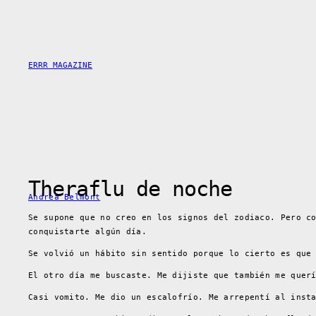
Saltar
al
contenido
ERRR MAGAZINE
Theraflu de noche
Andrea Belmont
Se supone que no creo en los signos del zodiaco. Pero c
conquistarte algún día.
Se volvió un hábito sin sentido porque lo cierto es que
El otro día me buscaste. Me dijiste que también me quer
Casi vomito. Me dio un escalofrío. Me arrepentí al inst