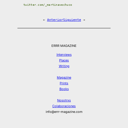
twitter.com/_martinavechuco
←
Anterior
Siguiente
→
ERRR MAGAZINE
Interviews
Places
Writing
Magazine
Prints
Books
Nosotrxs
Colaboraciones
info@errr-magazine.com