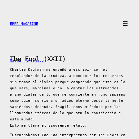
Saltar
al
contenido
ERRR MAGAZINE
The Fool (XXII)
Martín Avechuco
Charlie Kaufman me enseñó a escribir con el
resplandor de la crudeza, a concebir los recuerdos
sin temor al olvido porque comprendo que esto es lo
que seré; marginal o no, a cantar los estruendos
primordiales de lo que me convierte en homo sapiens
como quien sonríe a un adiós eterno desde la mente
sabiéndose desnudo, frágil, consumiéndose por las
llamaradas etéreas de lo que ata la consciencia a
este mundo.
Esto me lleva al siguiente relato:
“Escuchábamos
The End
interpretada por The Doors en