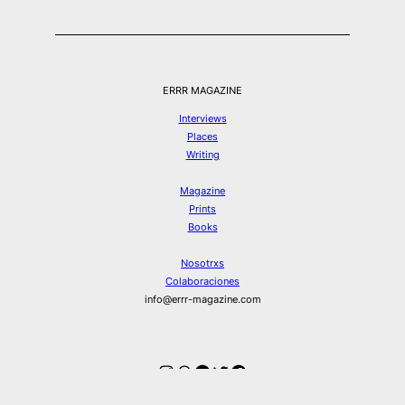
ERRR MAGAZINE
Interviews
Places
Writing
Magazine
Prints
Books
Nosotrxs
Colaboraciones
info@errr-magazine.com
Instagram
Hilos
Spotify
Twitter
Facebook