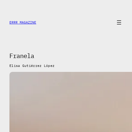
Saltar
al
contenido
ERRR MAGAZINE
Franela
Elisa Gutiérrez López