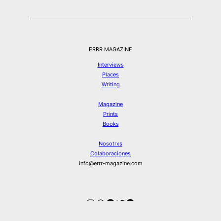
ERRR MAGAZINE
Interviews
Places
Writing
Magazine
Prints
Books
Nosotrxs
Colaboraciones
info@errr-magazine.com
Instagram
Hilos
Spotify
Twitter
Facebook