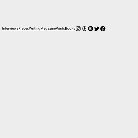
Instagram
Hilos
Spotify
Twitter
Facebook
Interviews
Places
Writing
Magazine
Prints
Books