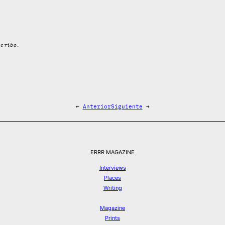
scribo.
←
Anterior
Siguiente
→
ERRR MAGAZINE
Interviews
Places
Writing
Magazine
Prints