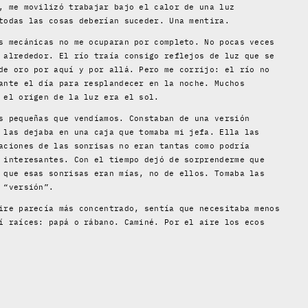
, me movilizó trabajar bajo el calor de una luz
todas las cosas deberían suceder. Una mentira.
s mecánicas no me ocuparan por completo. No pocas veces
 alrededor. El río traía consigo reflejos de luz que se
de oro por aquí y por allá. Pero me corrijo: el río no
ante el día para resplandecer en la noche. Muchos
 el origen de la luz era el sol.
s pequeñas que vendíamos. Constaban de una versión
 las dejaba en una caja que tomaba mi jefa. Ella las
aciones de las sonrisas no eran tantas como podría
 interesantes. Con el tiempo dejó de sorprenderme que
 que esas sonrisas eran mías, no de ellos. Tomaba las
 “versión”.
ire parecía más concentrado, sentía que necesitaba menos
í raíces: papá o rábano. Caminé. Por el aire los ecos