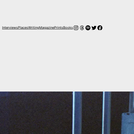
Instagram
Hilos
Spotify
Twitter
Facebook
Interviews
Places
Writing
Magazine
Prints
Books