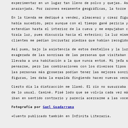
experimentar en un lugar tan lleno de polvo y quejas. A
anaranjada. Por razones meramente geográficas, la torre
En la tienda me dediqué a vender, almacenar y crear fig
había sucedido, pero aunque con el tiempo gané pericia 
extendían hasta el interior de la cueva y me empujaban 
traía luz, pues discurría hacia el exterior; la luz mis
clientes me pedían incrustar piedras que habían recogid
Así pues, bajo la asistencia de estos destellos y la lu
exagerada de las sonrisas de las personas que visitaban
llevaba a una habitación a la que nunca entré. Mi jefa 
pensarse, pero las combinaciones con los diversos tipos
las personas más groseras podían tener las mejores sonr
figuras, les daba la espalda fingiendo hacer nuevas ver
Cierto día la distracción me llamó. El río no susurraba
de lo usual. Caminé. Pisé lodo que se volvía cada vez m
iban en sentido contrario y parecía acercarme a las voc
Fotografía por
Gael Guadarrama
*Cuento publicado también en Infinita Literaria.