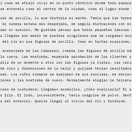
sí como me atrajo vivir en un punto céntrico donde todo pasara
 se entendía como el centro de la ciudad, como el lugar donde 
uras de arcilla, lo que distraía mi mente. Temía que las tarea
y mi cabeza estaba más despejada, me seguía distrayendo con mi
como un susurro. Me gustaba pensar que había pequeñas láminas 
ma llegaba por medio de piedras singulares que se cargaban dur
o del río en sus figuras de arcilla. Como en tantas ocasiones,
z anaranjada de las lámparas, creaba las figuras de arcilla má
 la cueva. Las mostraba, esperaba aprobación de los clientes y
salía de un momento a otro con las figuras ya listas. Las vari
 de ojos y dimensiones de la nariz y quijada tenían resultados
isas. Los niños siempre se quejaban de sus sonrisas, me decían
siones y las mostraba de nuevo. Normalmente elegían la tercera
 como de costumbre; llegaban murmullos. ¿Cómo explicarlo? El a
ás frío. El lodo, inconsistente, tenía coágulos de polvo. Sent
es del exterior. Quería llegar al inicio del río y fundirme.