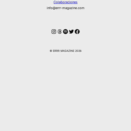
Colaboraciones
info@errr-magazine.com
Instagram
Hilos
Spotify
Twitter
Facebook
© ERRR MAGAZINE 2026