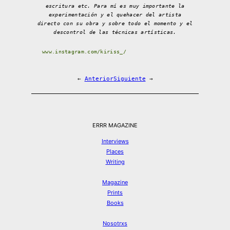
escritura etc. Para mí es muy importante la
experimentación y el quehacer del artista
directo con su obra y sobre todo el momento y el
descontrol de las técnicas artísticas.
www.instagram.com/kiriss_/
←
Anterior
Siguiente
→
ERRR MAGAZINE
Interviews
Places
Writing
Magazine
Prints
Books
Nosotrxs