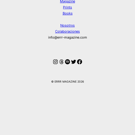
Magazine
Prints
Books
Nosotrxs
Colaboraciones
info@errr-magazine.com
Instagram
Hilos
Spotify
Twitter
Facebook
© ERRR MAGAZINE 2026