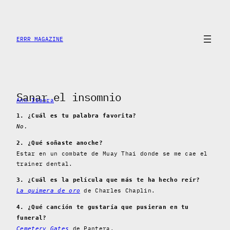
Saltar
al
contenido
ERRR MAGAZINE
Sanar el insomnio
Ann Ibarra
1. ¿Cuál es tu palabra favorita?
No.
2. ¿Qué soñaste anoche?
Estar en un combate de Muay Thai donde se me cae el
trainer dental.
3. ¿Cuál es la película que más te ha hecho reír?
de Charles Chaplin.
La quimera de oro
4. ¿Qué canción te gustaría que pusieran en tu
funeral?
de Pantera.
Cemetery Gates