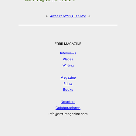
www.instagram.com/litarann
←
Anterior
Siguiente
→
ERRR MAGAZINE
Interviews
Places
Writing
Magazine
Prints
Books
Nosotrxs
Colaboraciones
info@errr-magazine.com