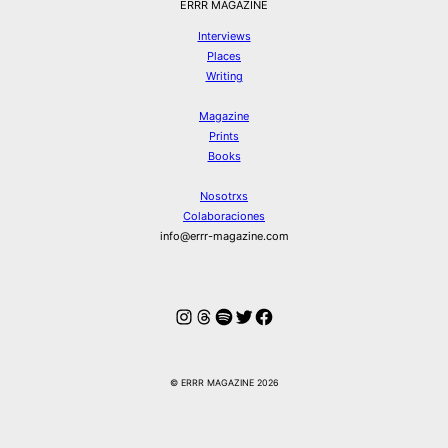
ERRR MAGAZINE
Interviews
Places
Writing
Magazine
Prints
Books
Nosotrxs
Colaboraciones
info@errr-magazine.com
Instagram
Hilos
Spotify
Twitter
Facebook
© ERRR MAGAZINE 2026