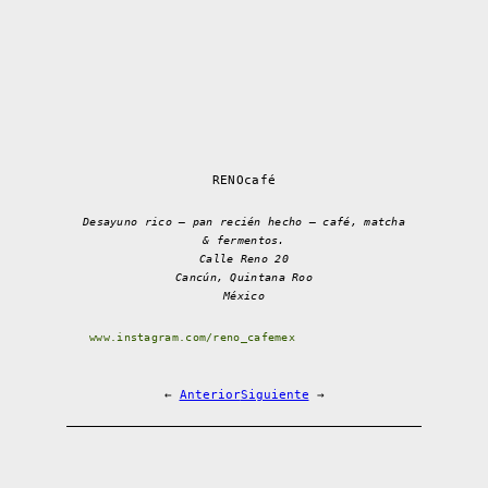
RENOcafé
Desayuno rico – pan recién hecho – café, matcha
& fermentos.
Calle Reno 20
Cancún, Quintana Roo
México
www.instagram.com/reno_cafemex
←
Anterior
Siguiente
→