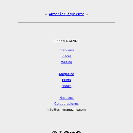
←
Anterior
Siguiente
→
ERRR MAGAZINE
Interviews
Places
Writing
Magazine
Prints
Books
Nosotrxs
Colaboraciones
info@errr-magazine.com