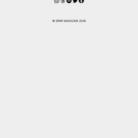
Instagram
Hilos
Spotify
Twitter
Facebook
© ERRR MAGAZINE 2026