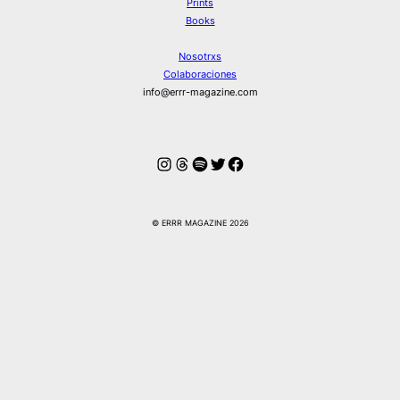
Prints
Books
Nosotrxs
Colaboraciones
info@errr-magazine.com
Instagram
Hilos
Spotify
Twitter
Facebook
© ERRR MAGAZINE 2026