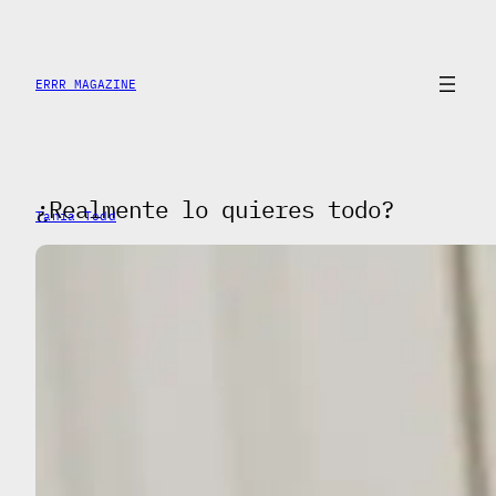
Saltar
al
contenido
ERRR MAGAZINE
¿Realmente lo quieres todo?
Tania Todd