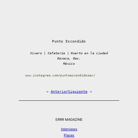
Punto Escondido
Vivero | Cafetería | Huerto en la ciudad
Oaxaca, Oax.
México
www.instagram.com/puntoescondidooax/
←
Anterior
Siguiente
→
ERRR MAGAZINE
Interviews
Places