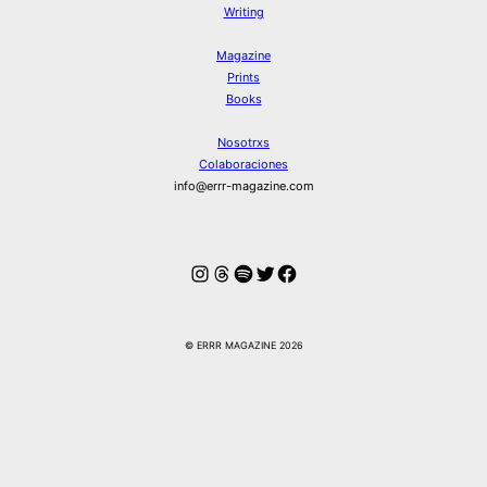
Writing
Magazine
Prints
Books
Nosotrxs
Colaboraciones
info@errr-magazine.com
Instagram
Hilos
Spotify
Twitter
Facebook
© ERRR MAGAZINE 2026