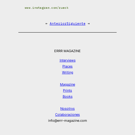
www.instagram.com/zueck
←
Anterior
Siguiente
→
ERRR MAGAZINE
Interviews
Places
Writing
Magazine
Prints
Books
Nosotrxs
Colaboraciones
info@errr-magazine.com