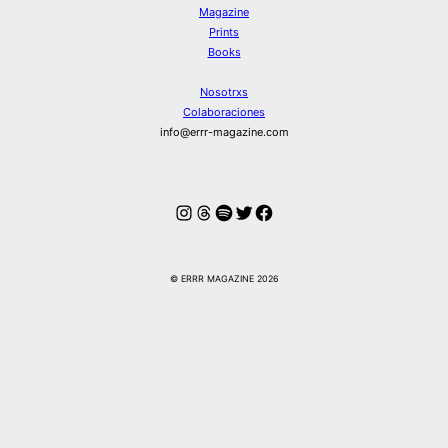
Magazine
Prints
Books
Nosotrxs
Colaboraciones
info@errr-magazine.com
Instagram
Hilos
Spotify
Twitter
Facebook
© ERRR MAGAZINE 2026