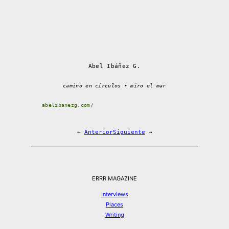
Abel Ibáñez G.
camino en círculos • miro el mar
abelibanezg.com/
←
Anterior
Siguiente
→
ERRR MAGAZINE
Interviews
Places
Writing