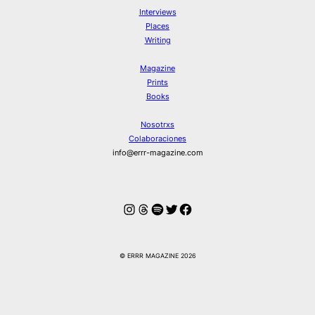
Interviews
Places
Writing
Magazine
Prints
Books
Nosotrxs
Colaboraciones
info@errr-magazine.com
Instagram
Hilos
Spotify
Twitter
Facebook
© ERRR MAGAZINE 2026