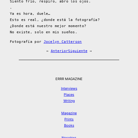
Siento frío, respiro, abro los ojos.
.
Ya es hora, duele…
Esto es real, ¿donde está la fotografía?
¿Donde está nuestro mejor momento?
No existe, solo en mis sueños.
Fotografía por
Jocelyn Catterson
←
Anterior
Siguiente
→
ERRR MAGAZINE
Interviews
Places
Writing
Magazine
Prints
Books
Nosotrxs