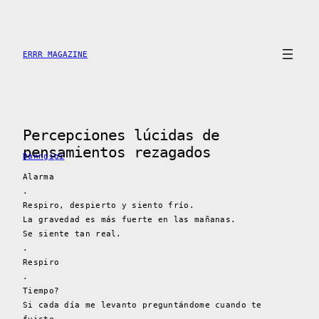
Saltar
al
contenido
ERRR MAGAZINE
Percepciones lúcidas de
pensamientos rezagados
Danngigi
Alarma
.
Respiro, despierto y siento frío.
La gravedad es más fuerte en las mañanas.
Se siente tan real.
.
Respiro
.
Tiempo?
Si cada día me levanto preguntándome cuando te