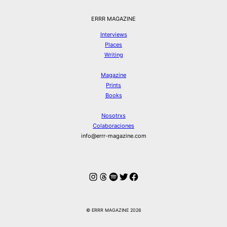
ERRR MAGAZINE
Interviews
Places
Writing
Magazine
Prints
Books
Nosotrxs
Colaboraciones
info@errr-magazine.com
Instagram
Hilos
Spotify
Twitter
Facebook
© ERRR MAGAZINE 2026