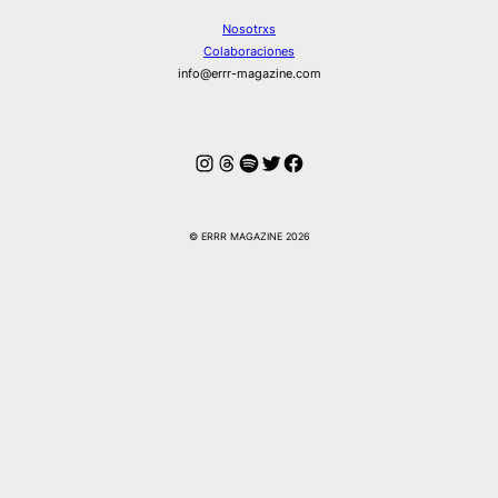
Nosotrxs
Colaboraciones
info@errr-magazine.com
Instagram
Hilos
Spotify
Twitter
Facebook
© ERRR MAGAZINE 2026