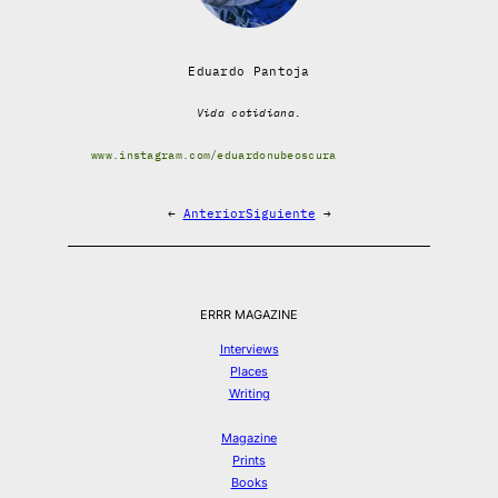
Eduardo Pantoja
Vida cotidiana.
www.instagram.com/eduardonubeoscura
←
Anterior
Siguiente
→
ERRR MAGAZINE
Interviews
Places
Writing
Magazine
Prints
Books