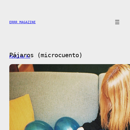
Saltar
al
contenido
ERRR MAGAZINE
Pájaros (microcuento)
Paulina M.