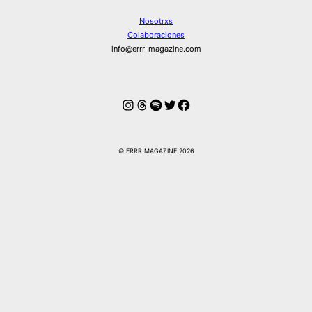
Nosotrxs
Colaboraciones
info@errr-magazine.com
Instagram
Hilos
Spotify
Twitter
Facebook
© ERRR MAGAZINE 2026