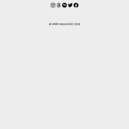
Instagram
Hilos
Spotify
Twitter
Facebook
© ERRR MAGAZINE 2026