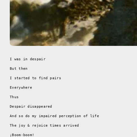
I was in despair
But then
I started to find pairs
Everywhere
Thus
Despair disappeared
And so do my impaired perception of life
The joy & rejoice times arrived
¡Boom-boom!