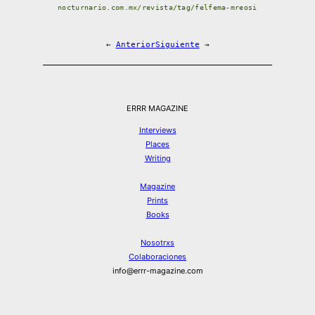
nocturnario.com.mx/revista/tag/felfema-mreosi
←
Anterior
Siguiente
→
ERRR MAGAZINE
Interviews
Places
Writing
Magazine
Prints
Books
Nosotrxs
Colaboraciones
info@errr-magazine.com