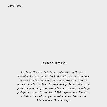
¡Bye-bye!
Felfema Mreosi
Felfema Mreosi (chileno radicado en México)
estudió Filosofía en la FES Acatlán. Dedicó sus
primeros años de experiencia profesional a la
docencia (Filosofía, Literatura y Redacción). Ha
publicado en algunas revistas en formato análogo
y digital como
Monolito, ERRR Magazine
y
Marvin
.
Colaboró en el proyecto Deletéreo (shots de
literatura ilustrada).