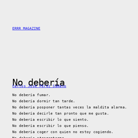
Saltar
al
contenido
ERRR MAGAZINE
No debería
Carlos José Pérez Sámano
No debería fumar.
No debería dormir tan tarde.
No debería posponer tantas veces la maldita alarma.
No debería decirle tan pronto que me gusta.
No debería escribir lo que siento.
No debería escribir lo que pienso.
No debería coger con quien no estoy cogiendo.