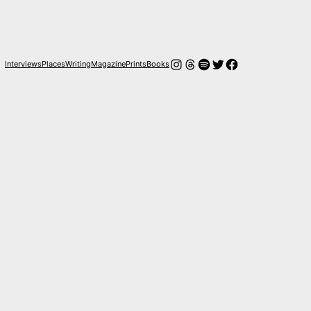
Instagram
Hilos
Spotify
Twitter
Facebook
Interviews
Places
Writing
Magazine
Prints
Books