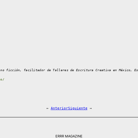
 no ficción, facilitador de Talleres de Escritura Creativa en México, E
no/
←
Anterior
Siguiente
→
ERRR MAGAZINE