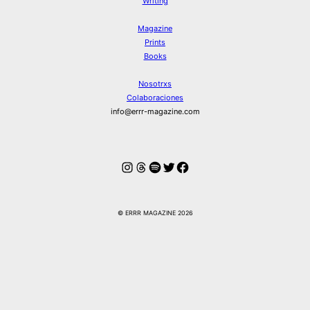
Writing
Magazine
Prints
Books
Nosotrxs
Colaboraciones
info@errr-magazine.com
Instagram
Hilos
Spotify
Twitter
Facebook
© ERRR MAGAZINE 2026