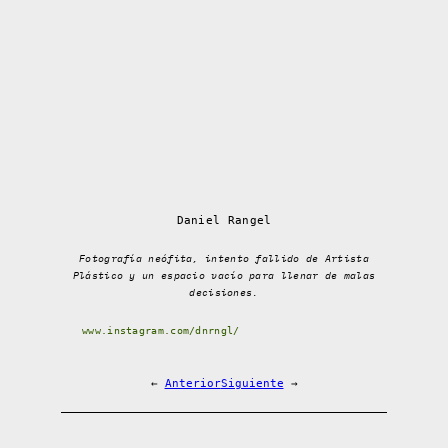
Daniel Rangel
Fotografía neófita, intento fallido de Artista
Plástico y un espacio vacío para llenar de malas
decisiones.
www.instagram.com/dnrngl/
←
Anterior
Siguiente
→