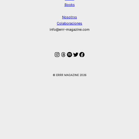
Books
Nosotrxs
Colaboraciones
info@errr-magazine.com
Instagram
Hilos
Spotify
Twitter
Facebook
© ERRR MAGAZINE 2026