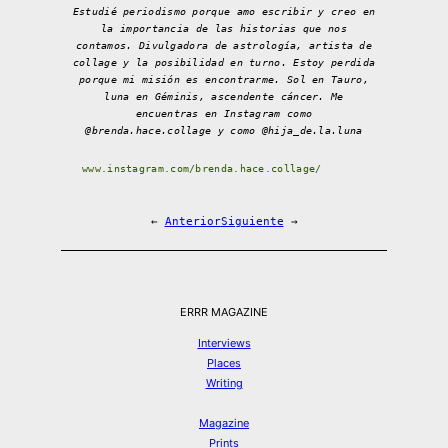
Estudié periodismo porque amo escribir y creo en
la importancia de las historias que nos
contamos. Divulgadora de astrología, artista de
collage y la posibilidad en turno. Estoy perdida
porque mi misión es encontrarme. Sol en Tauro,
luna en Géminis, ascendente cáncer. Me
encuentras en Instagram como
@brenda.hace.collage y como @hija_de.la.luna
www.instagram.com/brenda.hace.collage/
←
Anterior
Siguiente
→
ERRR MAGAZINE
Interviews
Places
Writing
Magazine
Prints