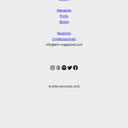
Magazine
Prints
Books
Nosotrxs
Colaboraciones
info@errr-magazine.com
Instagram
Hilos
Spotify
Twitter
Facebook
© ERRR MAGAZINE 2026