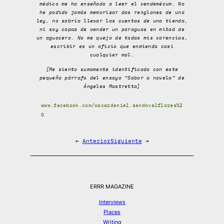
médico me ha enseñado a leer el vendemécum. No
he podido jamás memorizar dos renglones de una
ley, no sabría llevar las cuentas de una tienda,
ni soy capaz de vender un paraguas en mitad de
un aguacero. No me quejo de todas mis carencias,
escribir es un oficio que enmienda casi
cualquier mal.
[Me siento sumamente identificado con este
pequeño párrafo del ensayo “Sabor a novela” de
Ángeles Mastretta]
www.facebook.com/oscardaniel.sandovalflores%2
0
←
Anterior
Siguiente
→
ERRR MAGAZINE
Interviews
Places
Writing