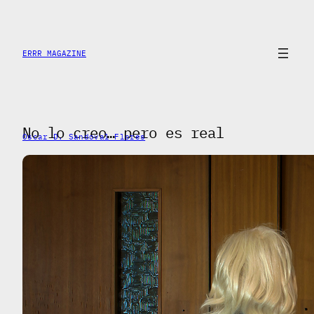
Saltar
al
contenido
ERRR MAGAZINE
No lo creo… pero es real
Oscar D. Sandoval Flores