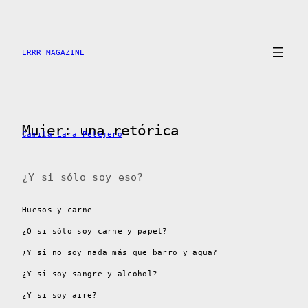
Saltar
al
contenido
ERRR MAGAZINE
Mujer: una retórica
Camila Lara Pelejero
¿Y si sólo soy eso?
Huesos y carne
¿O si sólo soy carne y papel?
¿Y si no soy nada más que barro y agua?
¿Y si soy sangre y alcohol?
¿Y si soy aire?