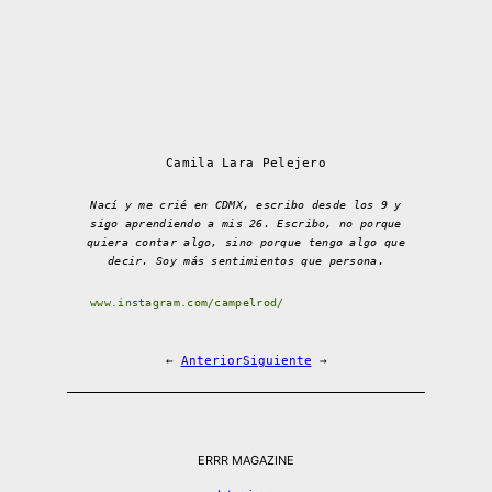
Camila Lara Pelejero
Nací y me crié en CDMX, escribo desde los 9 y
sigo aprendiendo a mis 26. Escribo, no porque
quiera contar algo, sino porque tengo algo que
decir. Soy más sentimientos que persona.
www.instagram.com/campelrod/
←
Anterior
Siguiente
→
ERRR MAGAZINE