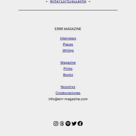
←
Anterior
Siguiente
→
ERRR MAGAZINE
Interviews
Places
Writing
Magazine
Prints
Books
Nosotrxs
Colaboraciones
info@errr-magazine.com
Instagram
Hilos
Spotify
Twitter
Facebook