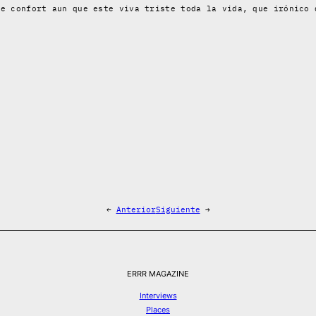
de confort aun que este viva triste toda la vida, que irónico 
←
Anterior
Siguiente
→
ERRR MAGAZINE
Interviews
Places