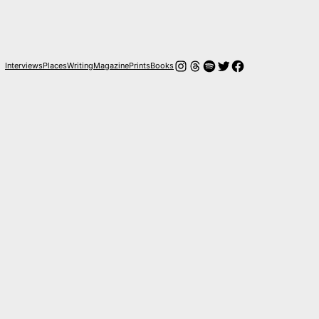
Instagram
Hilos
Spotify
Twitter
Facebook
Interviews
Places
Writing
Magazine
Prints
Books