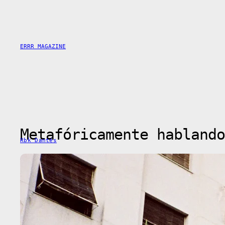
Saltar
al
contenido
ERRR MAGAZINE
Metafóricamente hablando
Rbk Dantés