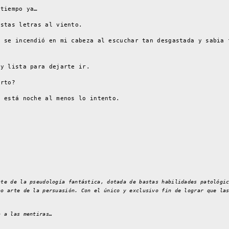
 tiempo ya…
estas letras al viento.
o se incendió en mi cabeza al escuchar tan desgastada y sabia 
oy lista para dejarte ir.
erto?
o está noche al menos lo intento.
nte de la pseudología fantástica, dotada de bastas habilidades patológi
no arte de la persuasión. Con el único y exclusivo fin de lograr que la
a a las mentiras…