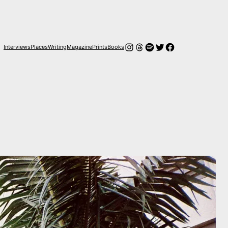
Instagram
Hilos
Spotify
Twitter
Facebook
Interviews
Places
Writing
Magazine
Prints
Books