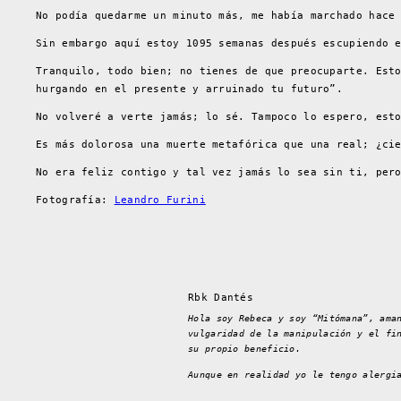
No podía quedarme un minuto más, me había marchado hace
Sin embargo aquí estoy 1095 semanas después escupiendo 
Tranquilo, todo bien; no tienes de que preocuparte. Est
hurgando en el presente y arruinado tu futuro”.
No volveré a verte jamás; lo sé. Tampoco lo espero, est
Es más dolorosa una muerte metafórica que una real; ¿ci
No era feliz contigo y tal vez jamás lo sea sin ti, per
Fotografía:
Leandro Furini
Rbk Dantés
Hola soy Rebeca y soy “Mitómana”, ama
vulgaridad de la manipulación y el fi
su propio beneficio.
Aunque en realidad yo le tengo alergi