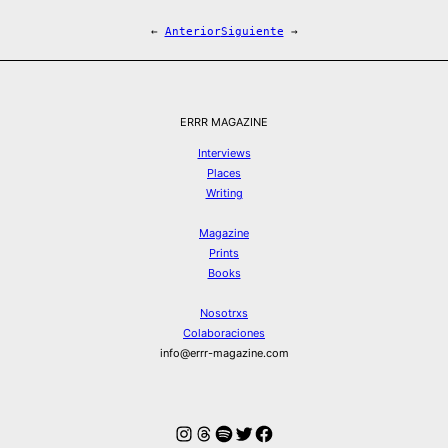
←
Anterior
Siguiente
→
ERRR MAGAZINE
Interviews
Places
Writing
Magazine
Prints
Books
Nosotrxs
Colaboraciones
info@errr-magazine.com
Instagram
Hilos
Spotify
Twitter
Facebook