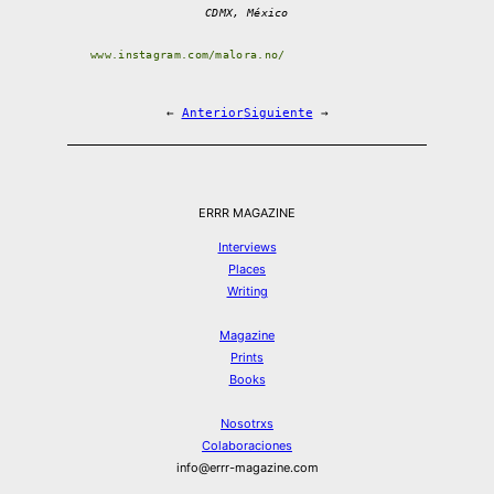
CDMX, México
www.instagram.com/malora.no/
←
Anterior
Siguiente
→
ERRR MAGAZINE
Interviews
Places
Writing
Magazine
Prints
Books
Nosotrxs
Colaboraciones
info@errr-magazine.com