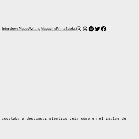
Instagram
Hilos
Spotify
Twitter
Facebook
Interviews
Places
Writing
Magazine
Prints
Books
 acostaba a descansar mientras veía cómo en el realce de