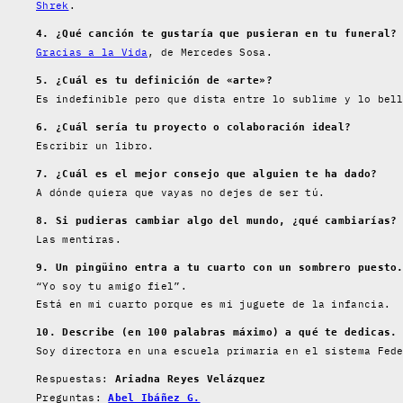
Shrek
.
4. ¿Qué canción te gustaría que pusieran en tu funeral?
Gracias a la Vida
, de Mercedes Sosa.
5. ¿Cuál es tu definición de «arte»?
Es indefinible pero que dista entre lo sublime y lo bel
6. ¿Cuál sería tu proyecto o colaboración ideal?
Escribir un libro.
7. ¿Cuál es el mejor consejo que alguien te ha dado?
A dónde quiera que vayas no dejes de ser tú.
8. Si pudieras cambiar algo del mundo, ¿qué cambiarías?
Las mentiras.
9. Un pingüino entra a tu cuarto con un sombrero puesto
“Yo soy tu amigo fiel”.
Está en mi cuarto porque es mi juguete de la infancia.
10. Describe (en 100 palabras máximo) a qué te dedicas.
Soy directora en una escuela primaria en el sistema Fed
Respuestas:
Ariadna Reyes Velázquez
Preguntas:
Abel Ibáñez G.