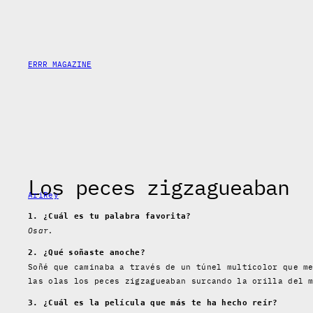
Saltar
al
contenido
ERRR MAGAZINE
Los peces zigzagueaban
AriRey
1. ¿Cuál es tu palabra favorita?
Osar.
2. ¿Qué soñaste anoche?
Soñé que caminaba a través de un túnel multicolor que m
las olas los peces zigzagueaban surcando la orilla del 
3. ¿Cuál es la película que más te ha hecho reír?