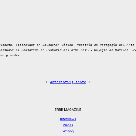
didacta. Licenciada en Educación Básica, Maestría en Pedagogía del Arte
 estudia el Doctorado en Historia del Arte por El Colegio de Morelos. D
ano y madre.
←
Anterior
Siguiente
→
ERRR MAGAZINE
Interviews
Places
Writing