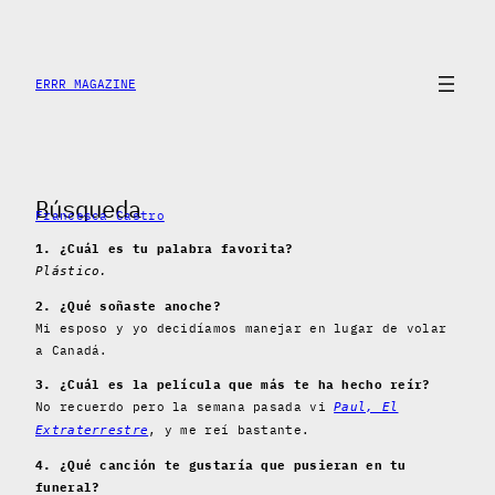
Saltar
al
contenido
ERRR MAGAZINE
Búsqueda
Francesca Castro
1. ¿Cuál es tu palabra favorita?
Plástico.
2. ¿Qué soñaste anoche?
Mi esposo y yo decidíamos manejar en lugar de volar
a Canadá.
3. ¿Cuál es la película que más te ha hecho reír?
No recuerdo pero la semana pasada vi
Paul, El
, y me reí bastante.
Extraterrestre
4. ¿Qué canción te gustaría que pusieran en tu
funeral?