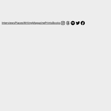
Instagram
Hilos
Spotify
Twitter
Facebook
Interviews
Places
Writing
Magazine
Prints
Books