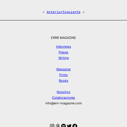
←
Anterior
Siguiente
→
ERRR MAGAZINE
Interviews
Places
Writing
Magazine
Prints
Books
Nosotrxs
Colaboraciones
info@errr-magazine.com
Instagram
Hilos
Spotify
Twitter
Facebook