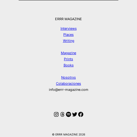
ERRR MAGAZINE
Interviews
Places
Writing
Magazine
Prints
Books
Nosotrxs
Colaboraciones
info@errr-magazine.com
Instagram
Hilos
Spotify
Twitter
Facebook
© ERRR MAGAZINE 2026