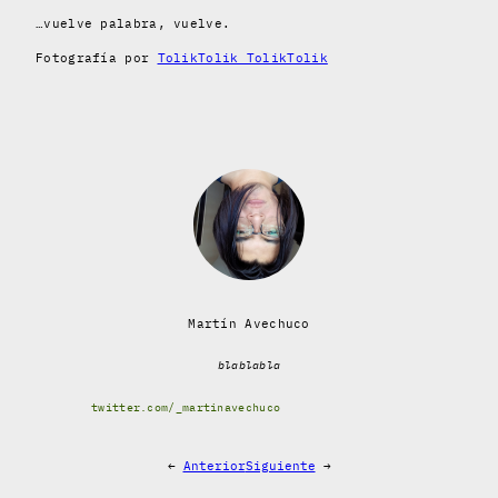
…vuelve palabra, vuelve.
Fotografía por
TolikTolik TolikTolik
Martín Avechuco
blablabla
twitter.com/_martinavechuco
←
Anterior
Siguiente
→