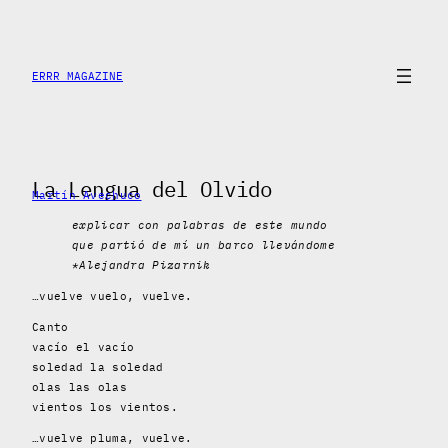
Saltar
al
contenido
ERRR MAGAZINE
La Lengua del Olvido
Martín Avechuco
explicar con palabras de este mundo
que partió de mí un barco llevándome
*Alejandra Pizarnik
…vuelve vuelo, vuelve.
Canto
vacío el vacío
soledad la soledad
olas las olas
vientos los vientos.
…vuelve pluma, vuelve.