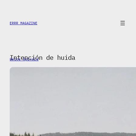
Saltar
al
contenido
ERRR MAGAZINE
Intención de huida
Gelos Spinola