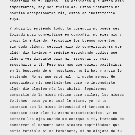
necesidad de tu cuerpo. Las opiniones que antes eran
importantes, hoy son ridículas. Estos instantes no
podrían decepcionarme más, estos de indiferencia
tuya.
Y ahora lo entiendo todo, tu ausencia no puede ser
forzada para convertirse en compañía, no eres mío y
ahora lo entiendo. Recordaré los buenos momentos,
sin duda alguna, seguiré mirando conversaciones que
algún día tuvimos y seguiré escuchando audios que
alguna vez grabaste para mi, escuchar tu voz,
escucharte a ti. Pero por más que quiera participar
en la búsqueda de un nosotros, no la hay y ahora lo
entiendo. No es que esté mal, ni mucho menos. He
resguardado mis sentimientos para no incomodarte,
algún día alguien más los abrirá. Seguiremos
compartiendo la misma música para bailar, los mismos
fetiches, pero ya no será lo mismo, ya no te
abrazaré con la misma intensidad ni tampoco me
acercare para oler tu aroma característico, ya no
cerrare los ojos cuando me acerque a ti, tratando de
conservar el momento para siempre repitiéndome que
seria terrible si se terminara, si me alejara de tu