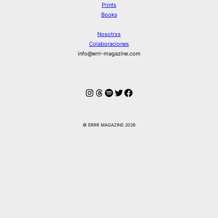
Prints
Books
Nosotrxs
Colaboraciones
info@errr-magazine.com
Instagram
Hilos
Spotify
Twitter
Facebook
© ERRR MAGAZINE 2026