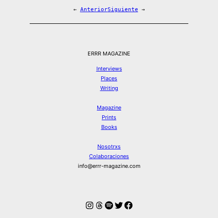
←
Anterior
Siguiente
→
ERRR MAGAZINE
Interviews
Places
Writing
Magazine
Prints
Books
Nosotrxs
Colaboraciones
info@errr-magazine.com
Instagram
Hilos
Spotify
Twitter
Facebook