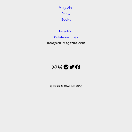
Magazine
Prints
Books
Nosotrxs
Colaboraciones
info@errr-magazine.com
Instagram
Hilos
Spotify
Twitter
Facebook
© ERRR MAGAZINE 2026