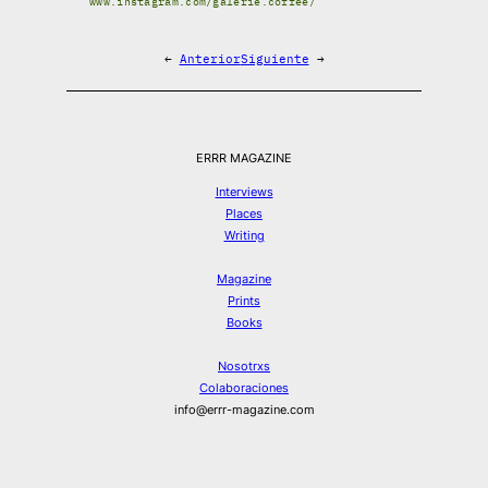
www.instagram.com/galerie.coffee/
←
Anterior
Siguiente
→
ERRR MAGAZINE
Interviews
Places
Writing
Magazine
Prints
Books
Nosotrxs
Colaboraciones
info@errr-magazine.com