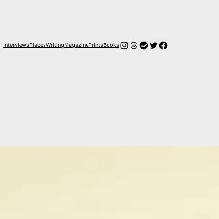
Instagram
Hilos
Spotify
Twitter
Facebook
Interviews
Places
Writing
Magazine
Prints
Books