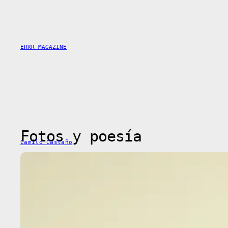
Saltar
al
contenido
ERRR MAGAZINE
Fotos y poesía
Camilo Castaño