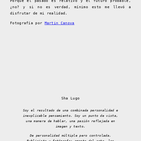
Porque el pasado es relativo y el futuro probable,
¿no? y si no es verdad, mínimo esto me llevó a
disfrutar de mi realidad.
Fotografía por
Martin Canova
Sha Lugo
Soy el resultado de una combinada personalidad e
inexplicable pensamiento. Soy un punto de vista,
una manera de hablar, una pasión reflejada en
imagen y texto.
De personalidad múltiple pero controlada.
Publicista y fotógrafa; amante del arte, las