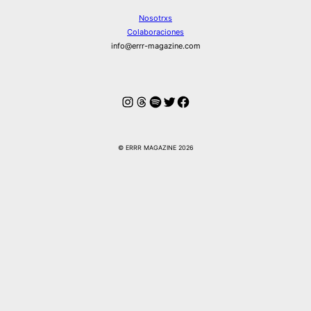
Nosotrxs
Colaboraciones
info@errr-magazine.com
Instagram
Hilos
Spotify
Twitter
Facebook
© ERRR MAGAZINE 2026