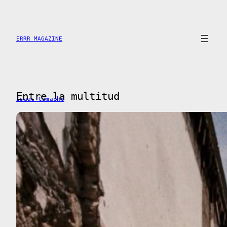
Saltar
al
contenido
ERRR MAGAZINE
Entre la multitud
Isaac Camacho